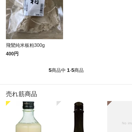
飛鸞純米板粕300g
400円
5
1
5
商品中
-
商品
売れ筋商品