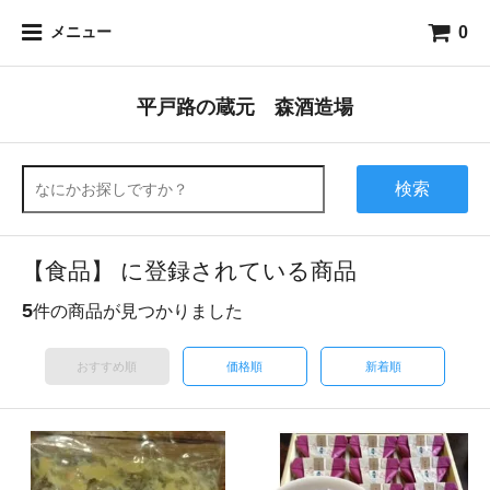
0
メニュー
平戸路の蔵元 森酒造場
検索
【食品】 に登録されている商品
5
件の商品が見つかりました
おすすめ順
価格順
新着順