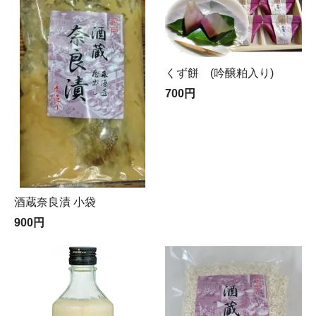
くず餅 (吟醸粕入り)
700円
酒蔵奈良漬 小袋
900円