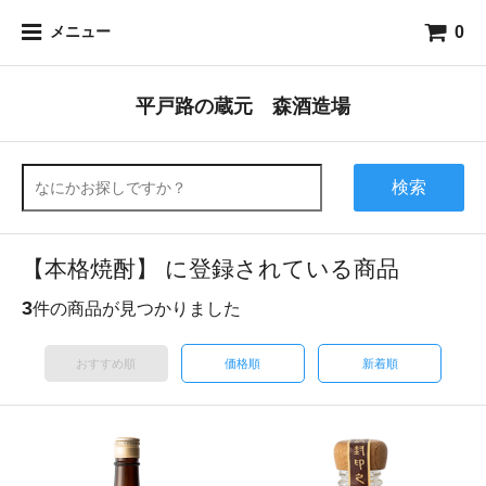
0
メニュー
平戸路の蔵元 森酒造場
検索
【本格焼酎】 に登録されている商品
3
件の商品が見つかりました
おすすめ順
価格順
新着順