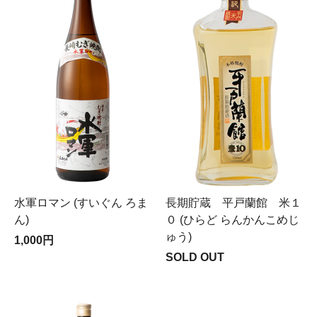
水軍ロマン (すいぐん ろま
長期貯蔵 平戸蘭館 米１
ん)
０ (ひらど らんかんこめじ
ゅう)
1,000円
SOLD OUT